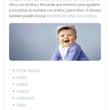
niños con la letra J. Recuerda que estamos para ayudarte
a encontrar un nombre con la letra J para niños. Si deseas
también puedes buscar
nombres de niñas con la letra J
.
•
Ja'far Saadiq
•
Jaabir
•
Jaafar
•
Jaakan
•
Jaakobah
•
Jaala