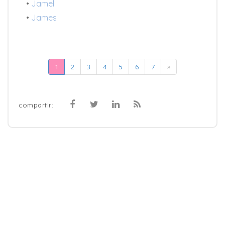
•
Jamel
•
James
1
2
3
4
5
6
7
»
compartir: