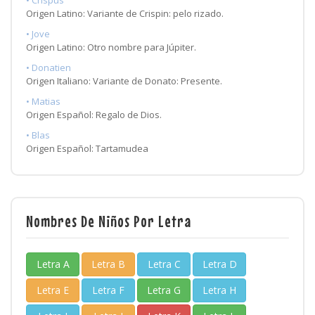
• Crispus
Origen Latino: Variante de Crispin: pelo rizado.
• Jove
Origen Latino: Otro nombre para Júpiter.
• Donatien
Origen Italiano: Variante de Donato: Presente.
• Matias
Origen Español: Regalo de Dios.
• Blas
Origen Español: Tartamudea
Nombres De Niños Por Letra
Letra A
Letra B
Letra C
Letra D
Letra E
Letra F
Letra G
Letra H