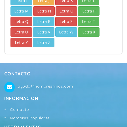
Letra I
Letra J
Letra K
Letra L
Letra M
Letra N
Letra O
Letra P
Letra Q
Letra R
Letra S
Letra T
Letra U
Letra V
Letra W
Letra X
Letra Y
Letra Z
CONTACTO
ayuda@nombresninos.com
INFORMACIÓN
Contacto
Nombres Populares