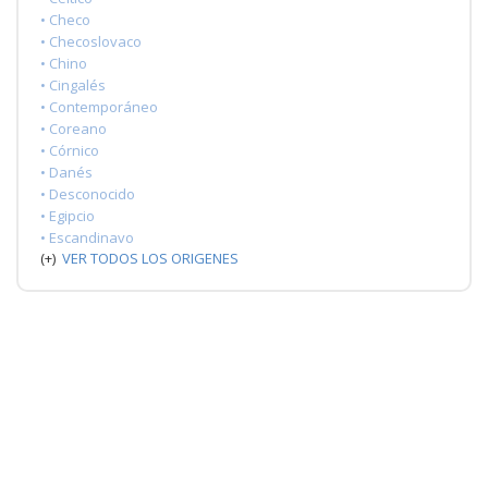
• Checo
• Checoslovaco
• Chino
• Cingalés
• Contemporáneo
• Coreano
• Córnico
• Danés
• Desconocido
• Egipcio
• Escandinavo
(+)
VER TODOS LOS ORIGENES