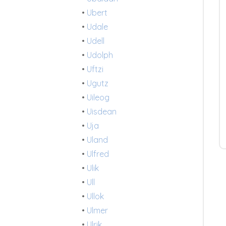
•
Ubert
•
Udale
•
Udell
•
Udolph
•
Uftzi
•
Ugutz
•
Uileog
•
Uisdean
•
Uja
•
Uland
r
•
Ulfred
•
Ulik
•
Ull
•
Ullok
•
Ulmer
•
Ulrik