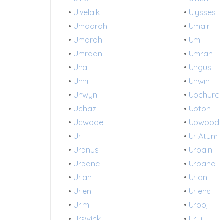
•
Ulvelaik
•
Ulysses
•
Umaarah
•
Umair
•
Umarah
•
Umi
•
Umraan
•
Umran
•
Unai
•
Ungus
•
Unni
•
Unwin
•
Unwyn
•
Upchurc
•
Uphaz
•
Upton
•
Upwode
•
Upwood
•
Ur
•
Ur Atum
•
Uranus
•
Urbain
•
Urbane
•
Urbano
•
Uriah
•
Urian
•
Urien
•
Uriens
•
Urim
•
Urooj
•
Urswick
•
Uruj