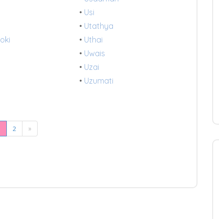
•
Usi
•
Utathya
oki
•
Uthai
•
Uwais
•
Uzai
•
Uzumati
1
2
»