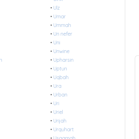
•
Ulz
•
Umar
•
Ummah
•
Un nefer
•
Uni
•
Unwine
h
•
Upharsin
•
Uptun
•
Uqbah
•
Ura
•
Urban
•
Uri
•
Uriel
•
Urijah
•
Urquhart
•
Usaamah