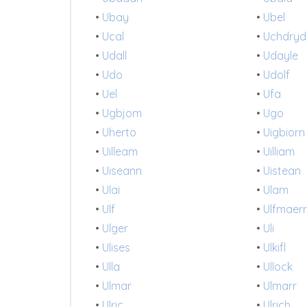
•
Ubay
•
Ubel
•
Ucal
•
Uchdryd
•
Udall
•
Udayle
•
Udo
•
Udolf
•
Uel
•
Ufa
•
Ugbjom
•
Ugo
•
Uherto
•
Uigbiorn
•
Uilleam
•
Uilliam
•
Uiseann
•
Uistean
•
Ulai
•
Ulam
•
Ulf
•
Ulfmaer
•
Ulger
•
Uli
•
Ulises
•
Ulkifl
•
Ulla
•
Ullock
•
Ulmar
•
Ulmarr
•
Ulric
•
Ulrich