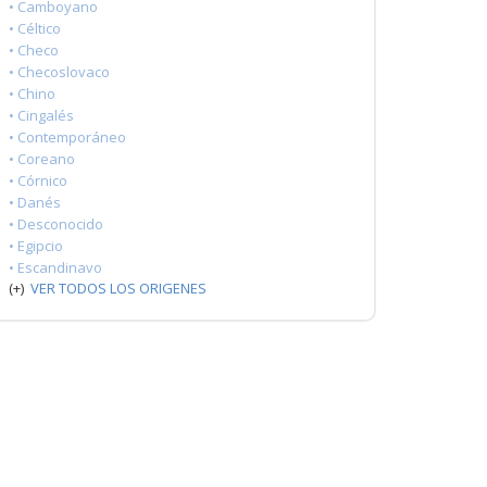
• Camboyano
• Céltico
• Checo
• Checoslovaco
• Chino
• Cingalés
• Contemporáneo
• Coreano
• Córnico
• Danés
• Desconocido
• Egipcio
• Escandinavo
(+)
VER TODOS LOS ORIGENES