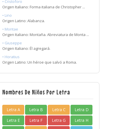
• Cristoforo
Origen Italiano: Forma italiana de Christopher ...
• Lino
Origen Latino: Alabanza.
• Montae
Origen Italiano: Montaña. Abreviatura de Monta ...
• Giuseppe
Origen Italiano: Él agregará.
• Horatius
Origen Latino: Un héroe que salvó a Roma.
Nombres De Niños Por Letra
Letra A
Letra B
Letra C
Letra D
Letra E
Letra F
Letra G
Letra H