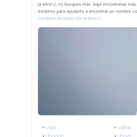
la letra U, no busques más. Aquí encontraras más
estamos para ayudarte a encontrar un nombre con
nombres de niñas con la letra U
.
•
Uaid
•
Ualtar
•
Ubadah
•
Ubaid