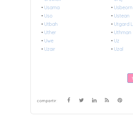
•
Usama
•
Usbeorn
•
Uso
•
Ustean
•
Utbah
•
Utgard L
•
Uther
•
Uthman
•
Uwe
•
Uz
•
Uzair
•
Uzal
compartir: