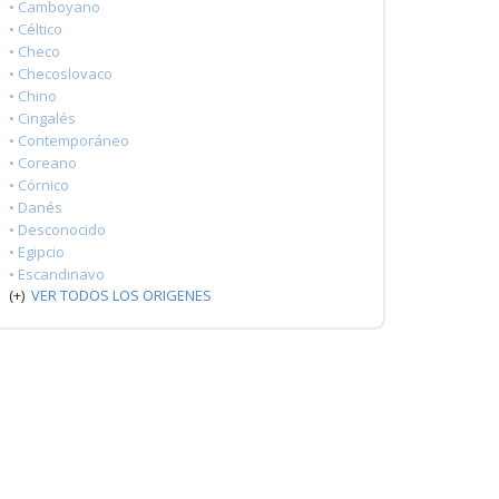
• Camboyano
• Céltico
• Checo
• Checoslovaco
• Chino
• Cingalés
• Contemporáneo
• Coreano
• Córnico
• Danés
• Desconocido
• Egipcio
• Escandinavo
(+)
VER TODOS LOS ORIGENES