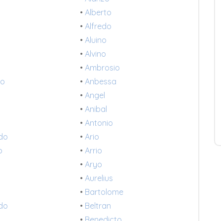
•
Alberto
•
Alfredo
•
Aluino
•
Alvino
•
Ambrosio
io
•
Anbessa
•
Angel
•
Anibal
•
Antonio
ldo
•
Ario
o
•
Arrio
•
Aryo
•
Aurelius
•
Bartolome
ido
•
Beltran
•
Benedicto