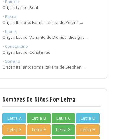
• Patricio
Origen Latino: Real.
• Pietro
Origen Italiano: Forma italiana de Peter 'r ...
• Dionis
Origen Latino: Variante de Dioniso: dios grie ...
• Constantino
Origen Latino: Constante.
• Stefano
Origen Italiano: Forma italiana de Stephen ' ...
Nombres De Niños Por Letra
Letra A
Letra B
Letra C
Letra D
Letra E
Letra F
Letra G
Letra H