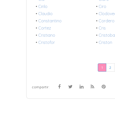
•
Cirilo
•
Ciro
•
Claudio
•
Clodove
•
Constantino
•
Cordero
•
Cortez
•
Cris
•
Cristiano
•
Cristoba
•
Cristofor
•
Criston
1
2
compartir: