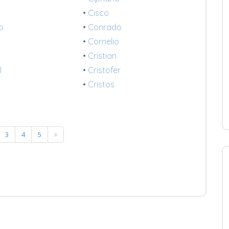
•
Cisco
o
•
Conrado
•
Cornelio
•
Cristian
l
•
Cristofer
•
Cristos
3
4
5
»