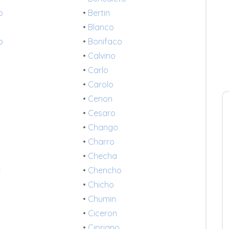
o
•
Bertin
•
Blanco
o
•
Bonifaco
•
Calvino
•
Carlo
•
Carolo
•
Cenon
•
Cesaro
•
Chango
•
Charro
•
Checha
e
•
Chencho
•
Chicho
•
Chumin
•
Ciceron
•
Cipriano