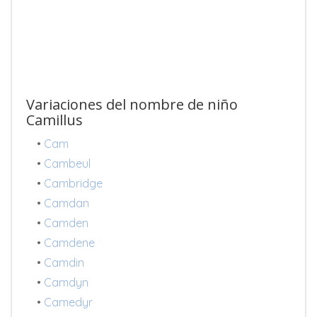
Variaciones del nombre de niño
Camillus
•
Cam
•
Cambeul
•
Cambridge
•
Camdan
•
Camden
•
Camdene
•
Camdin
•
Camdyn
•
Camedyr