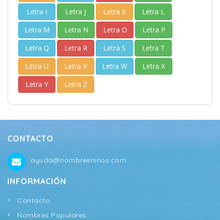
Letra I
Letra J
Letra K
Letra L
Letra M
Letra N
Letra O
Letra P
Letra Q
Letra R
Letra S
Letra T
Letra U
Letra V
Letra W
Letra X
Letra Y
Letra Z
CONTACTO
ayuda@nombresninos.com
INFORMACIÓN
Contacto
Nombres Populares