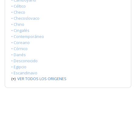
• Céltico
• Checo
• Checoslovaco
• Chino
• Cingalés
• Contemporáneo
• Coreano
• Córnico
• Danés
• Desconocido
• Egipcio
• Escandinavo
(+)
VER TODOS LOS ORIGENES