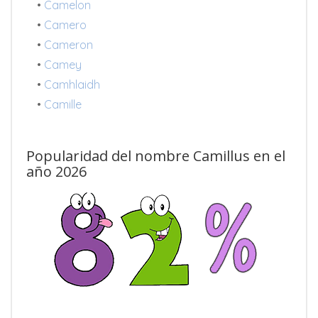
•
Camelon
•
Camero
•
Cameron
•
Camey
•
Camhlaidh
•
Camille
Popularidad del nombre Camillus en el
año 2026