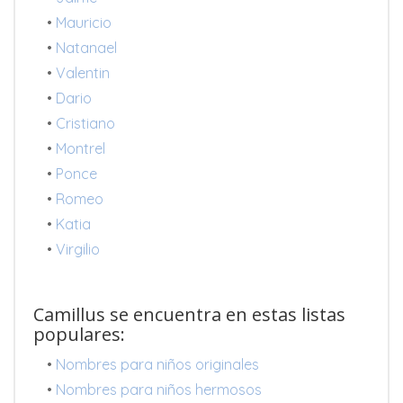
•
Mauricio
•
Natanael
•
Valentin
•
Dario
•
Cristiano
•
Montrel
•
Ponce
•
Romeo
•
Katia
•
Virgilio
Camillus se encuentra en estas listas
populares:
•
Nombres para niños originales
•
Nombres para niños hermosos