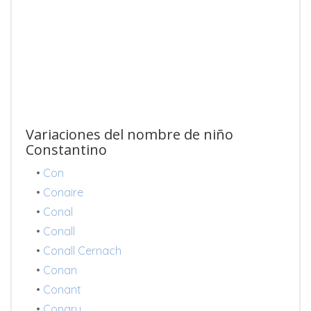
Variaciones del nombre de niño
Constantino
•
Con
•
Conaire
•
Conal
•
Conall
•
Conall Cernach
•
Conan
•
Conant
•
Conary