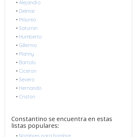
•
Alejandro
•
Delmar
•
Maureo
•
Saturnin
•
Humberto
•
Gillermo
•
Manny
•
Bartolo
•
Ciceron
•
Severo
•
Hernando
•
Criston
Constantino se encuentra en estas
listas populares:
•
Nombres para hombre