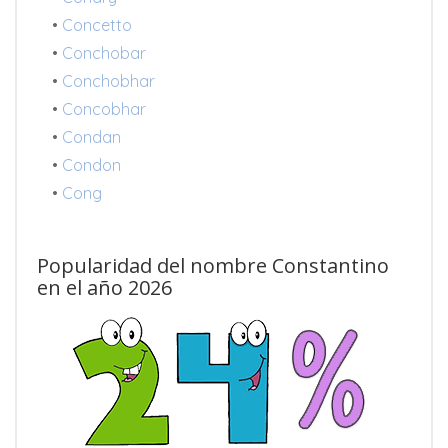
•
Concetto
•
Conchobar
•
Conchobhar
•
Concobhar
•
Condan
•
Condon
•
Cong
Popularidad del nombre Constantino
en el año 2026