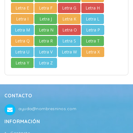
Letra E
Letra F
Letra G
Letra H
Letra I
Letra J
Letra K
Letra L
Letra M
Letra N
Letra O
Letra P
Letra Q
Letra R
Letra S
Letra T
Letra U
Letra V
Letra W
Letra X
Letra Y
Letra Z
CONTACTO
ayuda@nombresninos.com
INFORMACIÓN