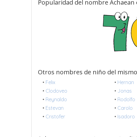
Popularidad del nombre Achaean 
Otros nombres de niño del mismo
•
Felix
•
Hernan
•
Clodoveo
•
Jonas
•
Reynaldo
•
Rodolfo
•
Estevan
•
Carolo
•
Cristofer
•
Isadoro