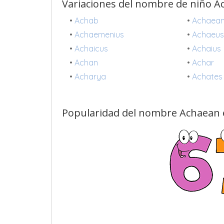
Variaciones del nombre de niño 
•
Achab
•
Achaea
•
Achaemenius
•
Achaeu
•
Achaicus
•
Achaius
•
Achan
•
Achar
•
Acharya
•
Achates
Popularidad del nombre Achaean 