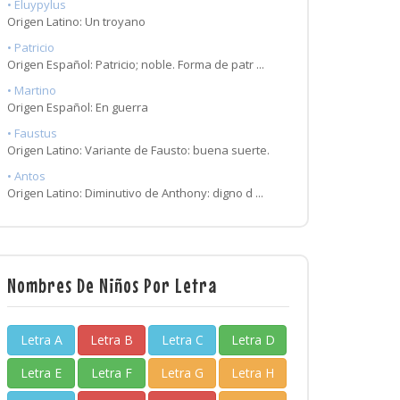
• Eluypylus
Origen Latino: Un troyano
• Patricio
Origen Español: Patricio; noble. Forma de patr ...
• Martino
Origen Español: En guerra
• Faustus
Origen Latino: Variante de Fausto: buena suerte.
• Antos
Origen Latino: Diminutivo de Anthony: digno d ...
Nombres De Niños Por Letra
Letra A
Letra B
Letra C
Letra D
Letra E
Letra F
Letra G
Letra H