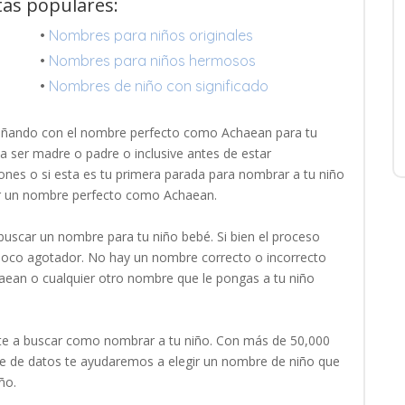
tas populares:
•
Nombres para niños originales
•
Nombres para niños hermosos
•
Nombres de niño con significado
oñando con el nombre perfecto como Achaean para tu
a ser madre o padre o inclusive antes de estar
ones o si esta es tu primera parada para nombrar a tu niño
ar un nombre perfecto como Achaean.
uscar un nombre para tu niño bebé. Si bien el proceso
 poco agotador. No hay un nombre correcto o incorrecto
aean o cualquier otro nombre que le pongas a tu niño
e a buscar como nombrar a tu niño. Con más de 50,000
 de datos te ayudaremos a elegir un nombre de niño que
ño.