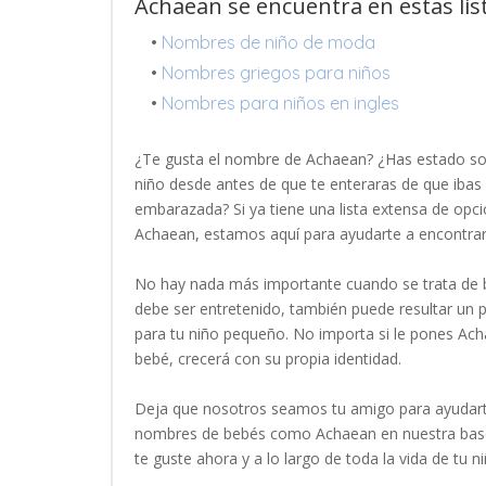
Achaean se encuentra en estas lis
•
Nombres de niño de moda
•
Nombres griegos para niños
•
Nombres para niños en ingles
¿Te gusta el nombre de Achaean? ¿Has estado s
niño desde antes de que te enteraras de que ibas 
embarazada? Si ya tiene una lista extensa de opci
Achaean, estamos aquí para ayudarte a encontr
No hay nada más importante cuando se trata de b
debe ser entretenido, también puede resultar un
para tu niño pequeño. No importa si le pones Ach
bebé, crecerá con su propia identidad.
Deja que nosotros seamos tu amigo para ayudart
nombres de bebés como Achaean en nuestra base
te guste ahora y a lo largo de toda la vida de tu ni