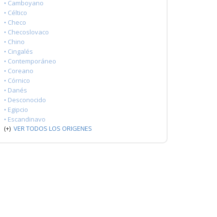
• Camboyano
• Céltico
• Checo
• Checoslovaco
• Chino
• Cingalés
• Contemporáneo
• Coreano
• Córnico
• Danés
• Desconocido
• Egipcio
• Escandinavo
(+)
VER TODOS LOS ORIGENES