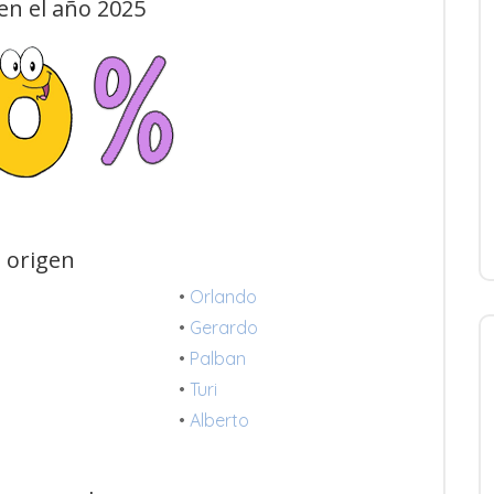
en el año 2025
 origen
•
Orlando
•
Gerardo
•
Palban
•
Turi
•
Alberto