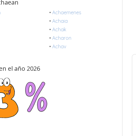
Achaean
n
•
Achaemenes
s
•
Achaia
•
Achak
•
Acharon
•
Achav
en el año 2026