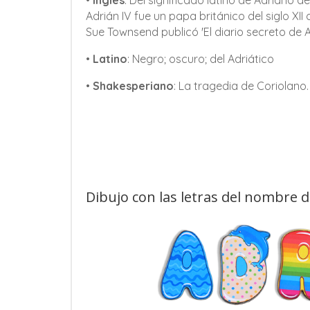
•
Inglés
: Del significado latino de Adriano d
Adrián IV fue un papa británico del siglo X
Sue Townsend publicó 'El diario secreto de A
•
Latino
: Negro; oscuro; del Adriático
•
Shakesperiano
: La tragedia de Coriolano.
Dibujo con las letras del nombre 