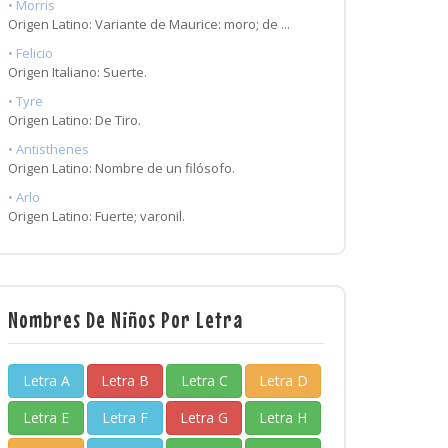
• Morris
Origen Latino: Variante de Maurice: moro; de ...
• Felicio
Origen Italiano: Suerte.
• Tyre
Origen Latino: De Tiro.
• Antisthenes
Origen Latino: Nombre de un filósofo.
• Arlo
Origen Latino: Fuerte; varonil.
Nombres De Niños Por Letra
Letra A
Letra B
Letra C
Letra D
Letra E
Letra F
Letra G
Letra H