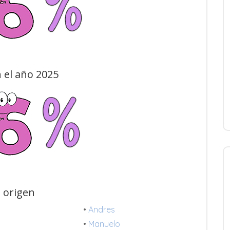
 el año 2025
 origen
•
Andres
•
Manuelo