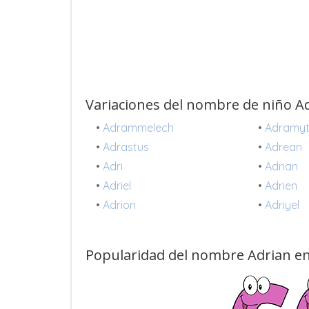
Variaciones del nombre de niño A
•
Adrammelech
•
Adramyt
•
Adrastus
•
Adrean
•
Adri
•
Adrian
•
Adriel
•
Adrien
•
Adrion
•
Adriyel
Popularidad del nombre Adrian en