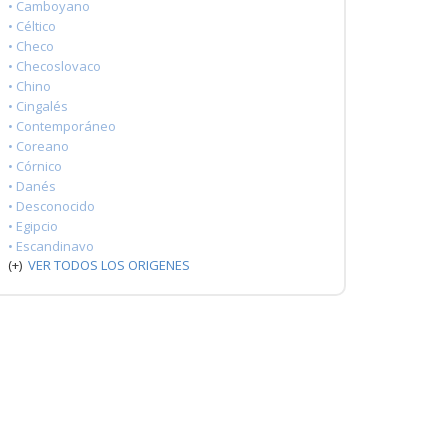
• Camboyano
• Céltico
• Checo
• Checoslovaco
• Chino
• Cingalés
• Contemporáneo
• Coreano
• Córnico
• Danés
• Desconocido
• Egipcio
• Escandinavo
(+)
VER TODOS LOS ORIGENES