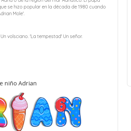
e Adria o de la región del mar Adriático. El papa
II que se hizo popular en la década de 1980 cuando
drian Mole'.
 Un volsciano. 'La tempestad' Un señor.
de niño Adrian