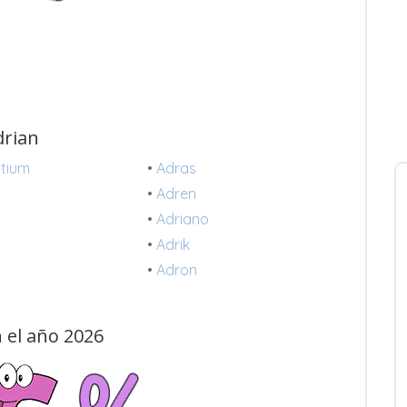
drian
tium
•
Adras
•
Adren
•
Adriano
•
Adrik
•
Adron
 el año 2026