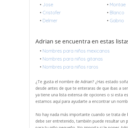
•
Jose
•
Montae
•
Cristofer
•
Blanco
•
Delmer
•
Gabrio
Adrian se encuentra en estas lista
•
Nombres para niños mexicanos
•
Nombres para niños gitanas
•
Nombres para niños raros
¿Te gusta el nombre de Adrian? ¿Has estado soñ
desde antes de que te enteraras de que ibas a se
ya tiene una lista extensa de opciones o si esta e
estamos aquí para ayudarte a encontrar un nomb
No hay nada más importante cuando se trata de b
debe ser entretenido, también puede resultar un
para tu niño pequeño. No importa si le pones Adr