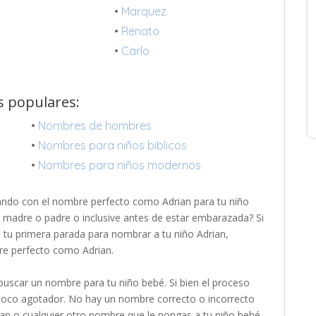
•
Marquez
•
Renato
•
Carlo
s populares:
•
Nombres de hombres
•
Nombres para niños biblicos
•
Nombres para niños modernos
ando con el nombre perfecto como Adrian para tu niño
r madre o padre o inclusive antes de estar embarazada? Si
s tu primera parada para nombrar a tu niño Adrian,
re perfecto como Adrian.
uscar un nombre para tu niño bebé. Si bien el proceso
 poco agotador. No hay un nombre correcto o incorrecto
ian o cualquier otro nombre que le pongas a tu niño bebé,