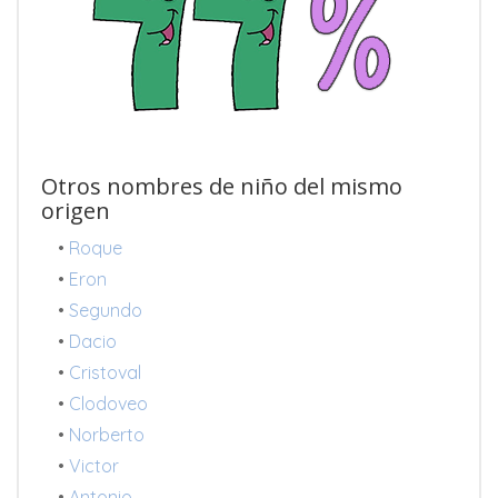
Otros nombres de niño del mismo
origen
•
Roque
•
Eron
•
Segundo
•
Dacio
•
Cristoval
•
Clodoveo
•
Norberto
•
Victor
•
Antonio