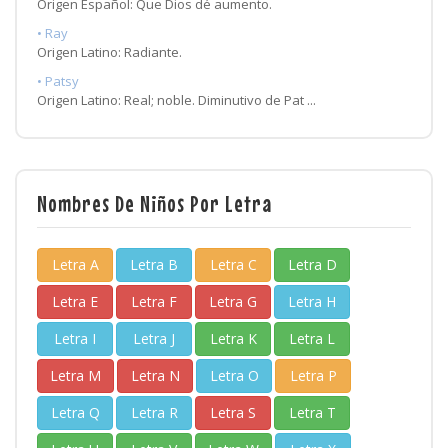
Origen Español: Que Dios dé aumento.
• Ray
Origen Latino: Radiante.
• Patsy
Origen Latino: Real; noble. Diminutivo de Pat ...
Nombres De Niños Por Letra
Letra A
Letra B
Letra C
Letra D
Letra E
Letra F
Letra G
Letra H
Letra I
Letra J
Letra K
Letra L
Letra M
Letra N
Letra O
Letra P
Letra Q
Letra R
Letra S
Letra T