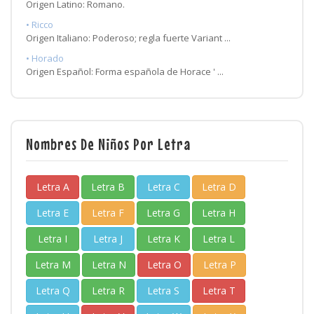
Origen Latino: Romano.
• Ricco
Origen Italiano: Poderoso; regla fuerte Variant ...
• Horado
Origen Español: Forma española de Horace ' ...
Nombres De Niños Por Letra
Letra A
Letra B
Letra C
Letra D
Letra E
Letra F
Letra G
Letra H
Letra I
Letra J
Letra K
Letra L
Letra M
Letra N
Letra O
Letra P
Letra Q
Letra R
Letra S
Letra T