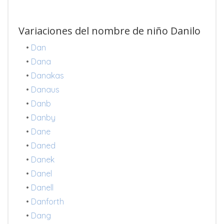
Variaciones del nombre de niño Danilo
•
Dan
•
Dana
•
Danakas
•
Danaus
•
Danb
•
Danby
•
Dane
•
Daned
•
Danek
•
Danel
•
Danell
•
Danforth
•
Dang