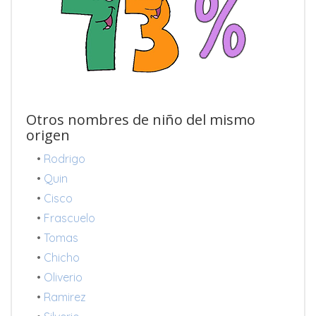
Otros nombres de niño del mismo
origen
•
Rodrigo
•
Quin
•
Cisco
•
Frascuelo
•
Tomas
•
Chicho
•
Oliverio
•
Ramirez