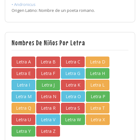
• Andronicus
Origen Latino: Nombre de un poeta romano.
Nombres De Niños Por Letra
Letra A
Letra B
Letra C
Letra D
Letra E
Letra F
Letra G
Letra H
Letra I
Letra J
Letra K
Letra L
Letra M
Letra N
Letra O
Letra P
Letra Q
Letra R
Letra S
Letra T
Letra U
Letra V
Letra W
Letra X
Letra Y
Letra Z