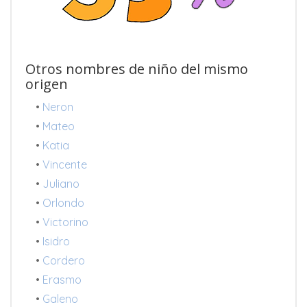
Otros nombres de niño del mismo
origen
•
Neron
•
Mateo
•
Katia
•
Vincente
•
Juliano
•
Orlondo
•
Victorino
•
Isidro
•
Cordero
•
Erasmo
•
Galeno