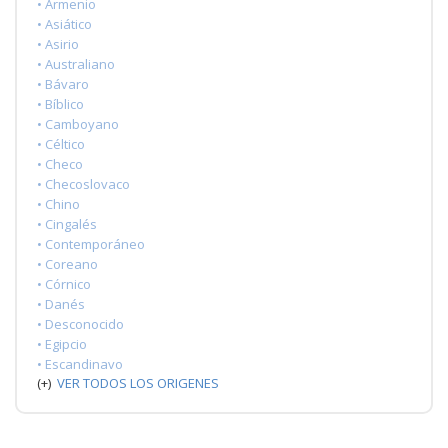
• Armenio
• Asiático
• Asirio
• Australiano
• Bávaro
• Bíblico
• Camboyano
• Céltico
• Checo
• Checoslovaco
• Chino
• Cingalés
• Contemporáneo
• Coreano
• Córnico
• Danés
• Desconocido
• Egipcio
• Escandinavo
(+)
VER TODOS LOS ORIGENES