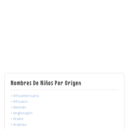
Nombres De Niños Por Origen
• Afroamericano
• Africano
• Alemán
• Anglosajón
• Árabe
• Arameo