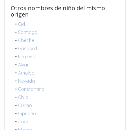
Otros nombres de niño del mismo
origen
•
Cid
•
Santiago
•
Cheche
•
Gaspard
•
Primeiro
•
Alvar
•
Amoldo
•
Nevada
•
Constantino
•
Chilo
•
Curcio
•
Cipriano
•
Jago
•
Ishmael