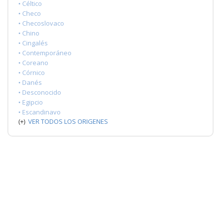
• Céltico
• Checo
• Checoslovaco
• Chino
• Cingalés
• Contemporáneo
• Coreano
• Córnico
• Danés
• Desconocido
• Egipcio
• Escandinavo
(+)
VER TODOS LOS ORIGENES