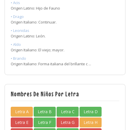
• Acis
Origen Latino: Hijo de Fauno
• Drago
Origen Italiano: Continuar.
• Leonidas
Origen Latino: León.
• Aldo
Origen Italiano: El viejo; mayor.
• Brando
Origen Italiano: Forma italiana del brillante c ...
Nombres De Niños Por Letra
Letra A
Letra B
Letra C
Letra D
Letra E
Letra F
Letra G
Letra H