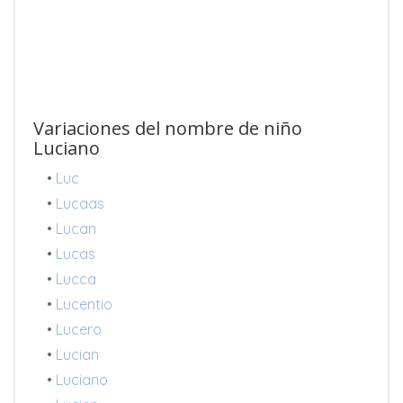
Variaciones del nombre de niño
Luciano
•
Luc
•
Lucaas
•
Lucan
•
Lucas
•
Lucca
•
Lucentio
•
Lucero
•
Lucian
•
Luciano