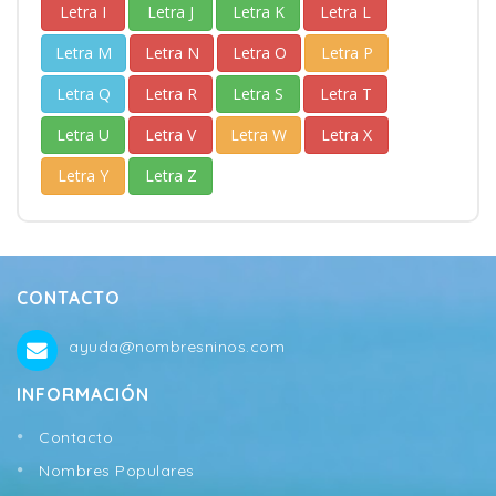
Letra I
Letra J
Letra K
Letra L
Letra M
Letra N
Letra O
Letra P
Letra Q
Letra R
Letra S
Letra T
Letra U
Letra V
Letra W
Letra X
Letra Y
Letra Z
CONTACTO
ayuda@nombresninos.com
INFORMACIÓN
Contacto
Nombres Populares