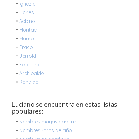
•
Ignazio
•
CarIes
•
Sabino
•
Montae
•
Mauro
•
Fraco
•
Jerrold
•
Feliciano
•
Archibaldo
•
Ronaldo
Luciano se encuentra en estas listas
populares:
•
Nombres mayas para niño
•
Nombres raros de niño
•
Nombres de hombres