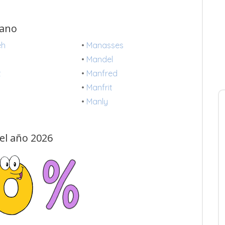
Mano
eh
•
Manasses
•
Mandel
t
•
Manfred
d
•
Manfrit
•
Manly
el año 2026