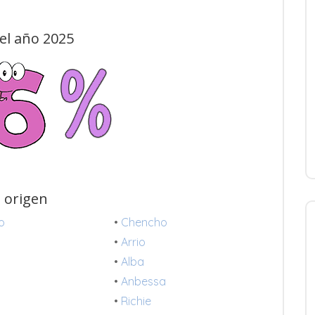
el año 2025
 origen
o
•
Chencho
•
Arrio
•
Alba
•
Anbessa
•
Richie