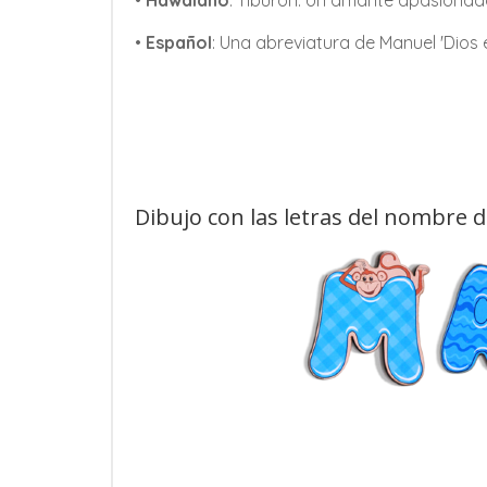
•
Hawaiano
: Tiburón. Un amante apasionad
•
Español
: Una abreviatura de Manuel 'Dios 
Dibujo con las letras del nombre 