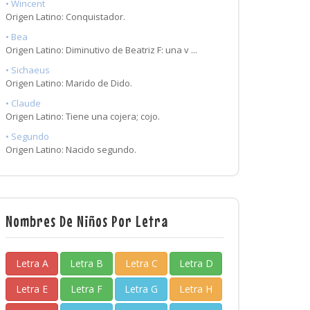
• Wincent
Origen Latino: Conquistador.
• Bea
Origen Latino: Diminutivo de Beatriz F: una v ...
• Sichaeus
Origen Latino: Marido de Dido.
• Claude
Origen Latino: Tiene una cojera; cojo.
• Segundo
Origen Latino: Nacido segundo.
Nombres De Niños Por Letra
Letra A
Letra B
Letra C
Letra D
Letra E
Letra F
Letra G
Letra H