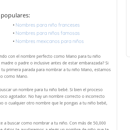
 populares:
•
Nombres para niño franceses
•
Nombres para niños famosas
•
Nombres mexicanos para niños
ndo con el nombre perfecto como Mano para tu niño
r madre o padre o inclusive antes de estar embarazada? Si
 es tu primera parada para nombrar a tu niño Mano, estamos
cto como Mano.
uscar un nombre para tu niño bebé. Si bien el proceso
 poco agotador. No hay un nombre correcto o incorrecto
o o cualquier otro nombre que le pongas a tu niño bebé,
e a buscar como nombrar a tu niño. Con más de 50,000
 datos te ayudaremos a elegir un nombre de niño que te