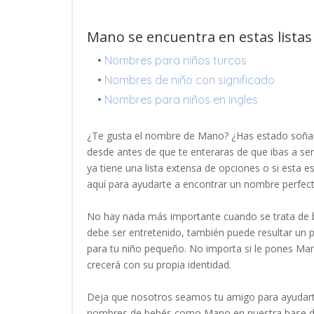
Mano se encuentra en estas listas
•
Nombres para niños turcos
•
Nombres de niño con significado
•
Nombres para niños en ingles
¿Te gusta el nombre de Mano? ¿Has estado soña
desde antes de que te enteraras de que ibas a se
ya tiene una lista extensa de opciones o si esta
aquí para ayudarte a encontrar un nombre perfe
No hay nada más importante cuando se trata de b
debe ser entretenido, también puede resultar un
para tu niño pequeño. No importa si le pones Man
crecerá con su propia identidad.
Deja que nosotros seamos tu amigo para ayudart
nombres de bebés como Mano en nuestra base de