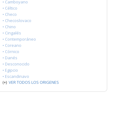
• Camboyano
• Céltico
• Checo
• Checoslovaco
• Chino
• Cingalés
• Contemporáneo
• Coreano
• Córnico
• Danés
• Desconocido
• Egipcio
• Escandinavo
(+)
VER TODOS LOS ORIGENES