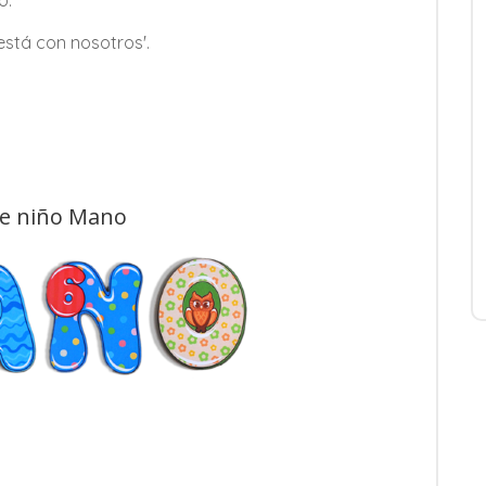
o.
está con nosotros'.
de niño Mano