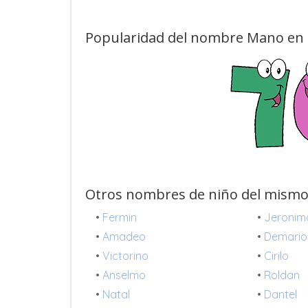
Popularidad del nombre Mano en 
Otros nombres de niño del mismo
•
Fermin
•
Jeronim
•
Amadeo
•
Demario
•
Victorino
•
Cirilo
•
Anselmo
•
Roldan
•
Natal
•
Dantel