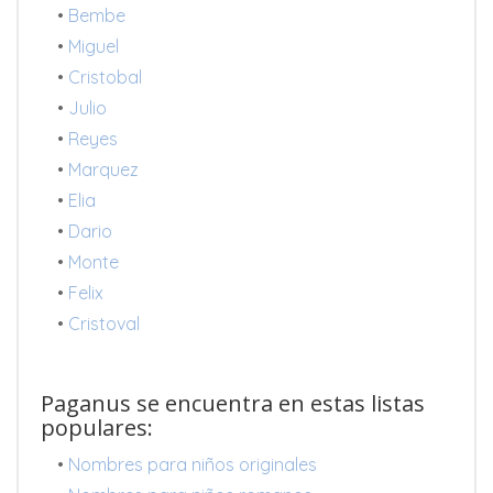
•
Bembe
•
Miguel
•
Cristobal
•
Julio
•
Reyes
•
Marquez
•
Elia
•
Dario
•
Monte
•
Felix
•
Cristoval
Paganus se encuentra en estas listas
populares:
•
Nombres para niños originales