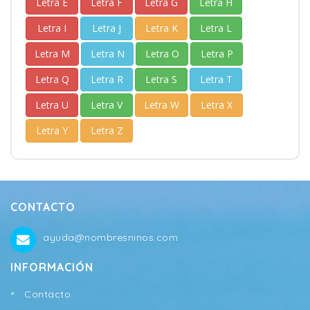
Letra E
Letra F
Letra G
Letra H
Letra I
Letra J
Letra K
Letra L
Letra M
Letra N
Letra O
Letra P
Letra Q
Letra R
Letra S
Letra T
Letra U
Letra V
Letra W
Letra X
Letra Y
Letra Z
CONTACTO
ayuda@nombresninos.com
INFORMACIÓN
Contacto