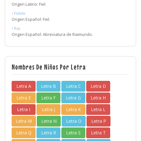
Origen Latino: Fiel.
• Fidele
Origen Español: Fiel.
• Rai
Origen Español: Abreviatura de Raimundo.
Nombres De Niños Por Letra
Letra A
Letra B
Letra C
Letra D
Letra E
Letra F
Letra G
Letra H
Letra I
Letra J
Letra K
Letra L
Letra M
Letra N
Letra O
Letra P
Letra Q
Letra R
Letra S
Letra T