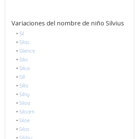
Variaciones del nombre de niño Silvius
•
Sil
•
Silas
•
Silence
•
Silio
•
Silius
•
Sill
•
Silla
•
Silny
•
Siloa
•
Siloam
•
Siloe
•
Silos
•
Silsby