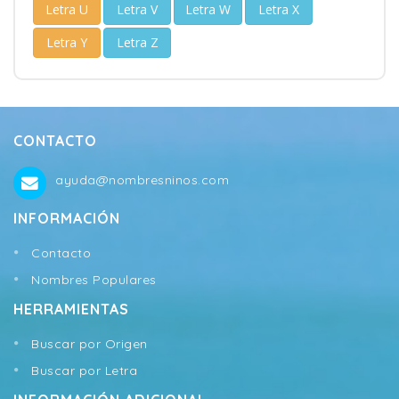
Letra U
Letra V
Letra W
Letra X
Letra Y
Letra Z
CONTACTO
ayuda@nombresninos.com
INFORMACIÓN
Contacto
Nombres Populares
HERRAMIENTAS
Buscar por Origen
Buscar por Letra