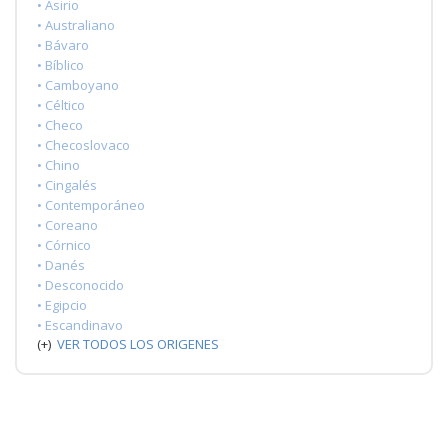
• Asirio
• Australiano
• Bávaro
• Bíblico
• Camboyano
• Céltico
• Checo
• Checoslovaco
• Chino
• Cingalés
• Contemporáneo
• Coreano
• Córnico
• Danés
• Desconocido
• Egipcio
• Escandinavo
(+)
VER TODOS LOS ORIGENES