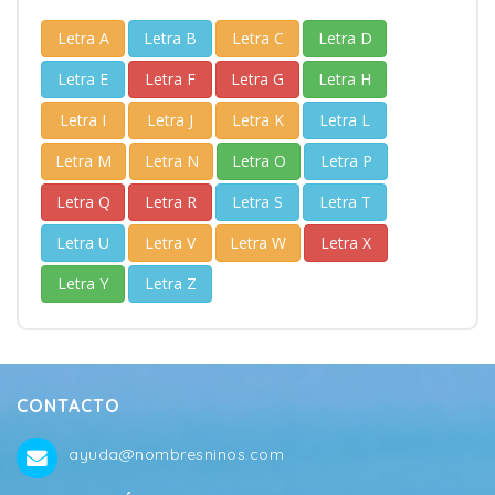
Letra A
Letra B
Letra C
Letra D
Letra E
Letra F
Letra G
Letra H
Letra I
Letra J
Letra K
Letra L
Letra M
Letra N
Letra O
Letra P
Letra Q
Letra R
Letra S
Letra T
Letra U
Letra V
Letra W
Letra X
Letra Y
Letra Z
CONTACTO
ayuda@nombresninos.com