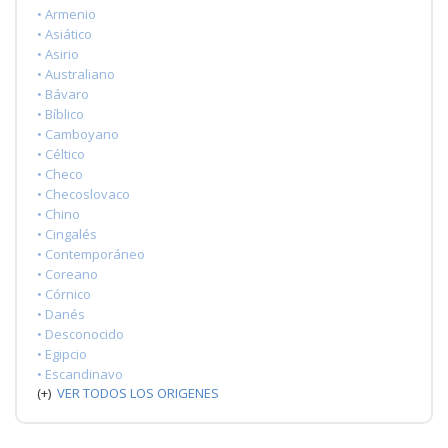
• Armenio
• Asiático
• Asirio
• Australiano
• Bávaro
• Bíblico
• Camboyano
• Céltico
• Checo
• Checoslovaco
• Chino
• Cingalés
• Contemporáneo
• Coreano
• Córnico
• Danés
• Desconocido
• Egipcio
• Escandinavo
(+)
VER TODOS LOS ORIGENES