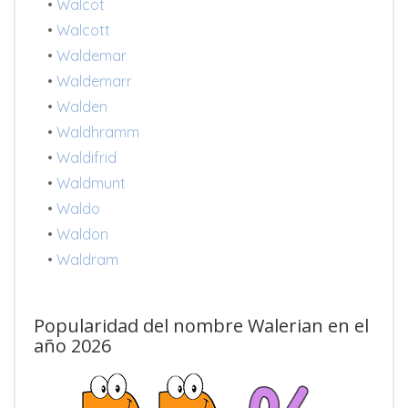
•
Walcot
•
Walcott
•
Waldemar
•
Waldemarr
•
Walden
•
Waldhramm
•
Waldifrid
•
Waldmunt
•
Waldo
•
Waldon
•
Waldram
Popularidad del nombre Walerian en el
año 2026