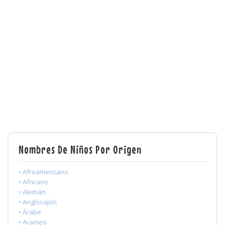
Nombres De Niños Por Origen
• Afroamericano
• Africano
• Alemán
• Anglosajón
• Árabe
• Arameo