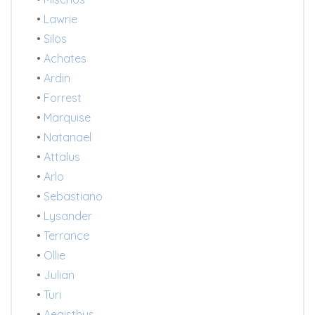
•
Lawrie
•
Silos
•
Achates
•
Ardin
•
Forrest
•
Marquise
•
Natanael
•
Attalus
•
Arlo
•
Sebastiano
•
Lysander
•
Terrance
•
Ollie
•
Julian
•
Turi
•
Aegisthus