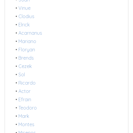
•
Vinue
•
Clodius
•
Elrick
•
Acarnanus
•
Mariano
•
Floryan
•
Brends
•
Cezek
•
Sol
•
Ricardo
•
Actor
•
Efrain
•
Teodoro
•
Mark
•
Montes
•
Misenos