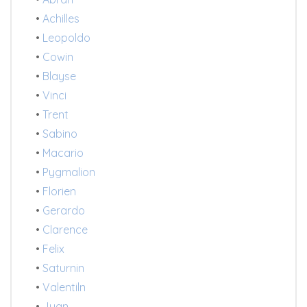
•
Achilles
•
Leopoldo
•
Cowin
•
Blayse
•
Vinci
•
Trent
•
Sabino
•
Macario
•
Pygmalion
•
Florien
•
Gerardo
•
Clarence
•
Felix
•
Saturnin
•
Valentiln
•
Juan