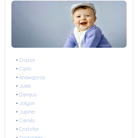
•
Cristos
•
Carlo
•
Anawgoras
•
Jules
•
Danaus
•
Jolyon
•
Jupiter
•
Camilo
•
Cristofor
•
Aristoteles