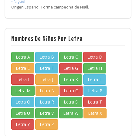
• Niguel
Origen Español: Forma campeona de Niall.
Nombres De Niños Por Letra
Letra A
Letra B
Letra C
Letra D
Letra E
Letra F
Letra G
Letra H
Letra I
Letra J
Letra K
Letra L
Letra M
Letra N
Letra O
Letra P
Letra Q
Letra R
Letra S
Letra T
Letra U
Letra V
Letra W
Letra X
Letra Y
Letra Z