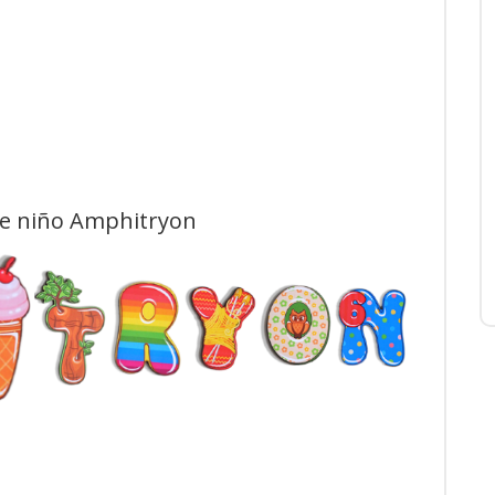
 de niño Amphitryon