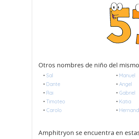
Otros nombres de niño del mismo
•
Sal
•
Manuel
•
Dante
•
Angel
•
Rai
•
Gabriel
•
Timoteo
•
Katia
•
Carolo
•
Hernand
Amphitryon se encuentra en estas 