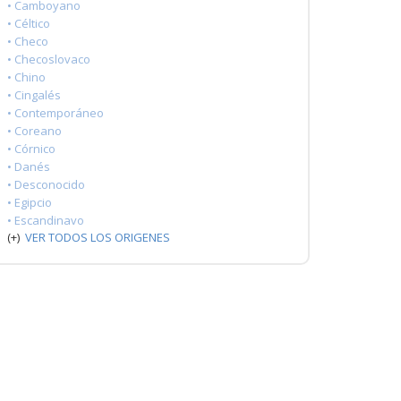
• Camboyano
• Céltico
• Checo
• Checoslovaco
• Chino
• Cingalés
• Contemporáneo
• Coreano
• Córnico
• Danés
• Desconocido
• Egipcio
• Escandinavo
(+)
VER TODOS LOS ORIGENES