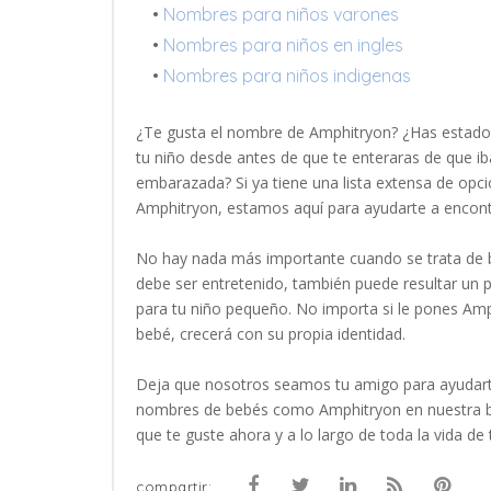
•
Nombres para niños varones
•
Nombres para niños en ingles
•
Nombres para niños indigenas
¿Te gusta el nombre de Amphitryon? ¿Has estad
tu niño desde antes de que te enteraras de que ib
embarazada? Si ya tiene una lista extensa de opci
Amphitryon, estamos aquí para ayudarte a encon
No hay nada más importante cuando se trata de b
debe ser entretenido, también puede resultar un
para tu niño pequeño. No importa si le pones Amp
bebé, crecerá con su propia identidad.
Deja que nosotros seamos tu amigo para ayudart
nombres de bebés como Amphitryon en nuestra b
que te guste ahora y a lo largo de toda la vida de 
compartir: