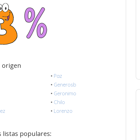
 origen
•
Paz
•
Generosb
•
Geronimo
•
Chilo
ez
•
Lorenzo
listas populares: