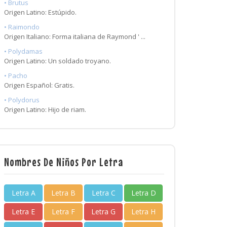
• Brutus
Origen Latino: Estúpido.
• Raimondo
Origen Italiano: Forma italiana de Raymond ' ...
• Polydamas
Origen Latino: Un soldado troyano.
• Pacho
Origen Español: Gratis.
• Polydorus
Origen Latino: Hijo de riam.
Nombres De Niños Por Letra
Letra A
Letra B
Letra C
Letra D
Letra E
Letra F
Letra G
Letra H