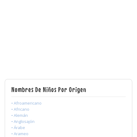
Nombres De Niños Por Origen
• Afroamericano
• Africano
• Alemán
• Anglosajón
• Árabe
• Arameo