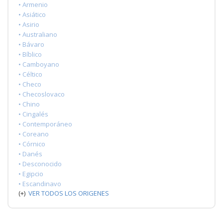
• Armenio
• Asiático
• Asirio
• Australiano
• Bávaro
• Bíblico
• Camboyano
• Céltico
• Checo
• Checoslovaco
• Chino
• Cingalés
• Contemporáneo
• Coreano
• Córnico
• Danés
• Desconocido
• Egipcio
• Escandinavo
(+)
VER TODOS LOS ORIGENES