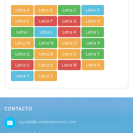
Letra A
Letra B
Letra C
Letra D
Letra E
Letra F
Letra G
Letra H
Letra I
Letra J
Letra K
Letra L
Letra M
Letra N
Letra O
Letra P
Letra Q
Letra R
Letra S
Letra T
Letra U
Letra V
Letra W
Letra X
Letra Y
Letra Z
CONTACTO
ayuda@nombresninos.com