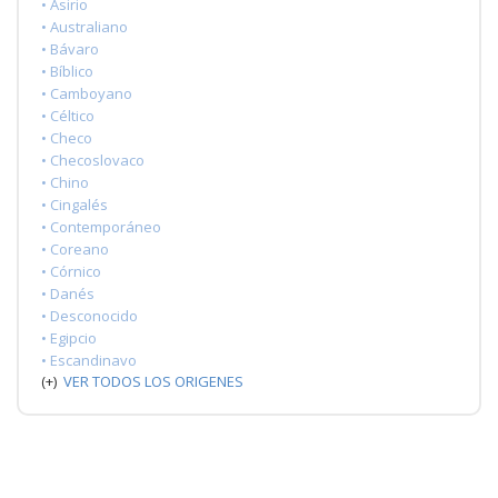
• Asirio
• Australiano
• Bávaro
• Bíblico
• Camboyano
• Céltico
• Checo
• Checoslovaco
• Chino
• Cingalés
• Contemporáneo
• Coreano
• Córnico
• Danés
• Desconocido
• Egipcio
• Escandinavo
(+)
VER TODOS LOS ORIGENES