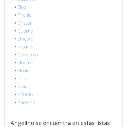
•
Elija
•
Ritchie
•
Criston
•
Cuartio
•
Emesto
•
Nicanor
•
Geronimo
•
Montrel
•
Flavio
•
Lucila
•
Jairo
•
Alfredo
•
Anselmo
Angelino se encuentra en estas listas