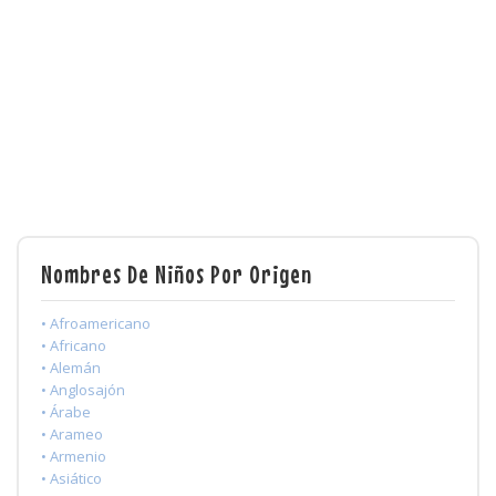
Nombres De Niños Por Origen
• Afroamericano
• Africano
• Alemán
• Anglosajón
• Árabe
• Arameo
• Armenio
• Asiático