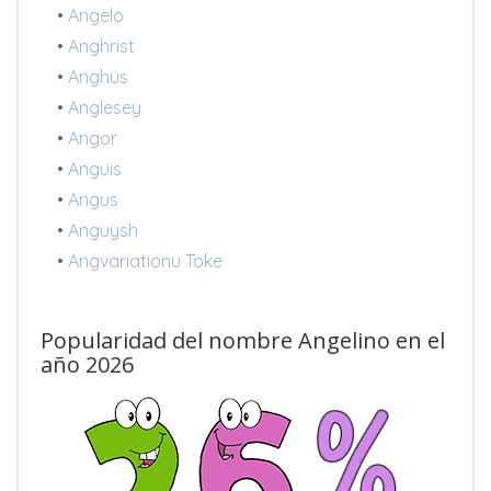
•
Angelo
•
Anghrist
•
Anghus
•
Anglesey
•
Angor
•
Anguis
•
Angus
•
Anguysh
•
Angvariationu Toke
Popularidad del nombre Angelino en el
año 2026