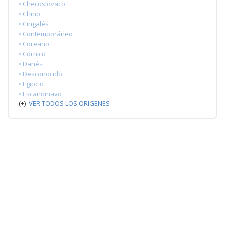
• Checoslovaco
• Chino
• Cingalés
• Contemporáneo
• Coreano
• Córnico
• Danés
• Desconocido
• Egipcio
• Escandinavo
(+)
VER TODOS LOS ORIGENES