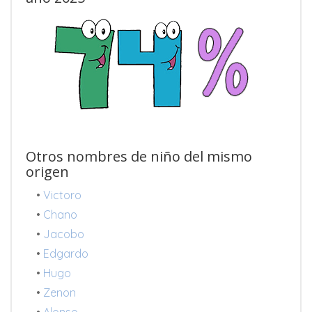
Otros nombres de niño del mismo
origen
•
Victoro
•
Chano
•
Jacobo
•
Edgardo
•
Hugo
•
Zenon
•
Alonso