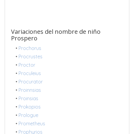
Variaciones del nombre de niño
Prospero
•
Prochorus
•
Procrustes
•
Proctor
•
Proculeius
•
Procurator
•
Proinnsias
•
Proinsias
•
Prokopios
•
Prologue
•
Prometheus
•
Prophyrios