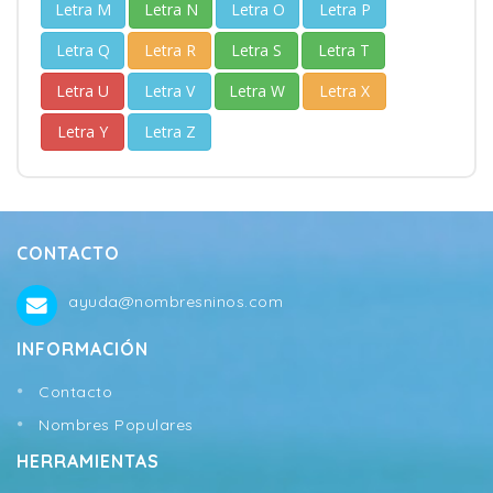
Letra M
Letra N
Letra O
Letra P
Letra Q
Letra R
Letra S
Letra T
Letra U
Letra V
Letra W
Letra X
Letra Y
Letra Z
CONTACTO
ayuda@nombresninos.com
INFORMACIÓN
Contacto
Nombres Populares
HERRAMIENTAS