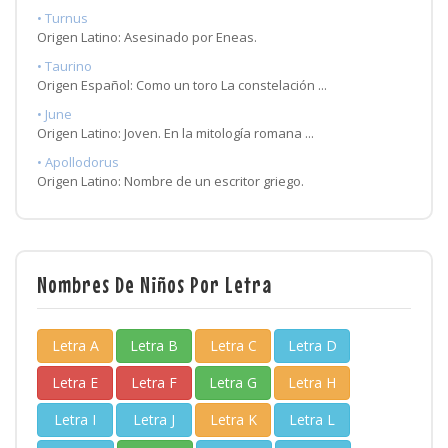
• Turnus
Origen Latino: Asesinado por Eneas.
• Taurino
Origen Español: Como un toro La constelación ...
• June
Origen Latino: Joven. En la mitología romana ...
• Apollodorus
Origen Latino: Nombre de un escritor griego.
Nombres De Niños Por Letra
Letra A
Letra B
Letra C
Letra D
Letra E
Letra F
Letra G
Letra H
Letra I
Letra J
Letra K
Letra L