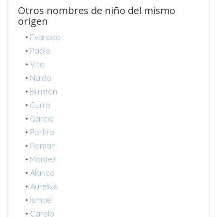
Otros nombres de niño del mismo
origen
•
Evarado
•
Pablo
•
Vito
•
Naldo
•
Buinton
•
Curro
•
Garcia
•
Porfiro
•
Roman
•
Montez
•
Alarico
•
Aurelius
•
Ismael
•
Carolo