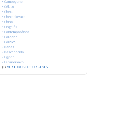
• Camboyano
• Céltico
• Checo
• Checoslovaco
• Chino
• Cingalés
• Contemporáneo
• Coreano
• Córnico
• Danés
• Desconocido
• Egipcio
• Escandinavo
(+)
VER TODOS LOS ORIGENES