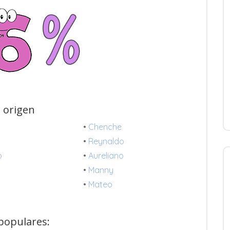
 origen
•
Chenche
•
Reynaldo
o
•
Aureliano
•
Manny
•
Mateo
 populares: