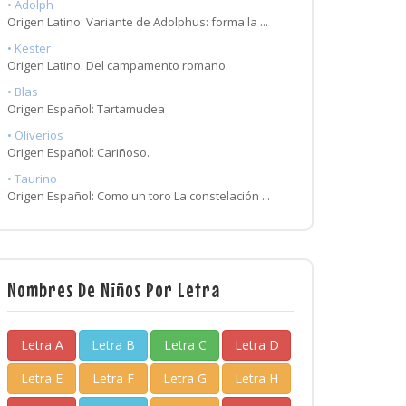
• Adolph
Origen Latino: Variante de Adolphus: forma la ...
• Kester
Origen Latino: Del campamento romano.
• Blas
Origen Español: Tartamudea
• Oliverios
Origen Español: Cariñoso.
• Taurino
Origen Español: Como un toro La constelación ...
Nombres De Niños Por Letra
Letra A
Letra B
Letra C
Letra D
Letra E
Letra F
Letra G
Letra H