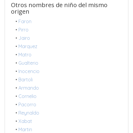
Otros nombres de niño del mismo
origen
•
Faron
•
Pirro
•
Jairo
•
Marquez
•
Matro
•
Gualterio
•
Inocencio
•
Bartoli
•
Armando
•
Cornelio
•
Pacorro
•
Reynaldo
•
Xabat
•
Martin