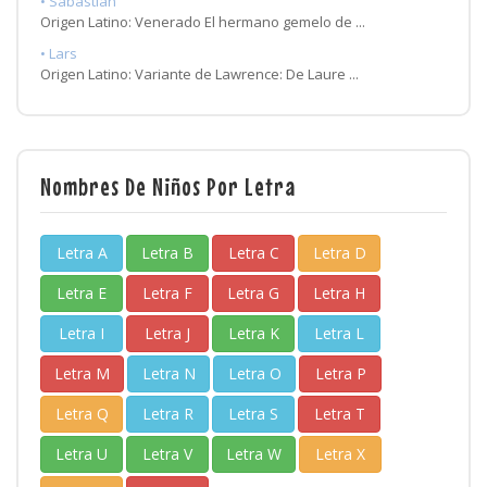
• Sabastian
Origen Latino: Venerado El hermano gemelo de ...
• Lars
Origen Latino: Variante de Lawrence: De Laure ...
Nombres De Niños Por Letra
Letra A
Letra B
Letra C
Letra D
Letra E
Letra F
Letra G
Letra H
Letra I
Letra J
Letra K
Letra L
Letra M
Letra N
Letra O
Letra P
Letra Q
Letra R
Letra S
Letra T
Letra U
Letra V
Letra W
Letra X