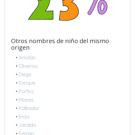
Otros nombres de niño del mismo
origen
•
Amoldo
•
Oliverios
•
Diego
•
Enrique
•
Porfiro
•
Moises
•
Xalbador
•
Enzo
•
Jeraldo
•
Fermin