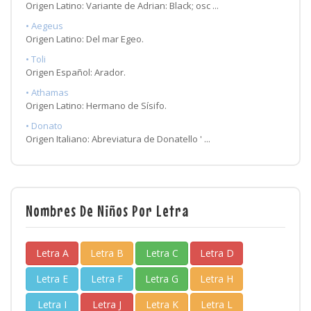
Origen Latino: Variante de Adrian: Black; osc ...
• Aegeus
Origen Latino: Del mar Egeo.
• Toli
Origen Español: Arador.
• Athamas
Origen Latino: Hermano de Sísifo.
• Donato
Origen Italiano: Abreviatura de Donatello ' ...
Nombres De Niños Por Letra
Letra A
Letra B
Letra C
Letra D
Letra E
Letra F
Letra G
Letra H
Letra I
Letra J
Letra K
Letra L