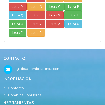
Letra M
Letra N
Letra O
Letra P
Letra Q
Letra R
Letra S
Letra T
Letra U
Letra V
Letra W
Letra X
Letra Y
Letra Z
CONTACTO
ayuda@nombresninos.com
INFORMACIÓN
Contacto
Nombres Populares
HERRAMIENTAS