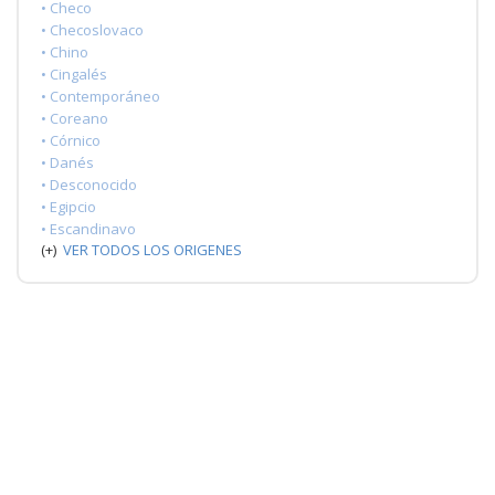
• Checo
• Checoslovaco
• Chino
• Cingalés
• Contemporáneo
• Coreano
• Córnico
• Danés
• Desconocido
• Egipcio
• Escandinavo
(+)
VER TODOS LOS ORIGENES