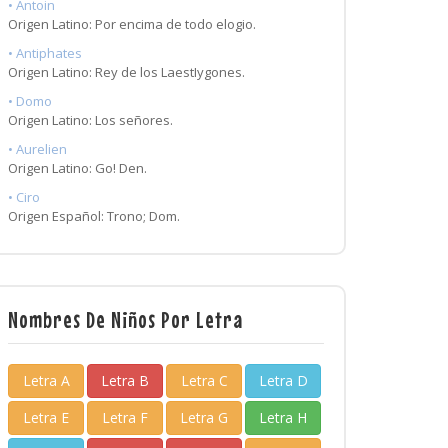
• Antoin
Origen Latino: Por encima de todo elogio.
• Antiphates
Origen Latino: Rey de los LaestIygones.
• Domo
Origen Latino: Los señores.
• Aurelien
Origen Latino: Go! Den.
• Ciro
Origen Español: Trono; Dom.
Nombres De Niños Por Letra
Letra A
Letra B
Letra C
Letra D
Letra E
Letra F
Letra G
Letra H