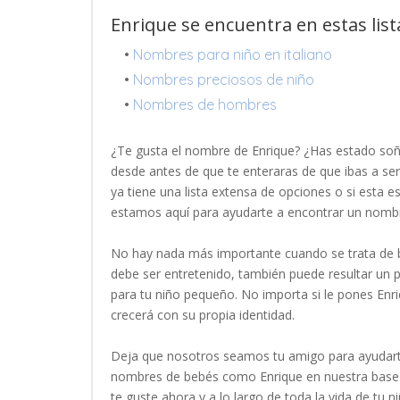
Enrique se encuentra en estas lis
•
Nombres para niño en italiano
•
Nombres preciosos de niño
•
Nombres de hombres
¿Te gusta el nombre de Enrique? ¿Has estado so
desde antes de que te enteraras de que ibas a se
ya tiene una lista extensa de opciones o si esta 
estamos aquí para ayudarte a encontrar un nomb
No hay nada más importante cuando se trata de b
debe ser entretenido, también puede resultar un
para tu niño pequeño. No importa si le pones Enr
crecerá con su propia identidad.
Deja que nosotros seamos tu amigo para ayudart
nombres de bebés como Enrique en nuestra base 
te guste ahora y a lo largo de toda la vida de tu ni