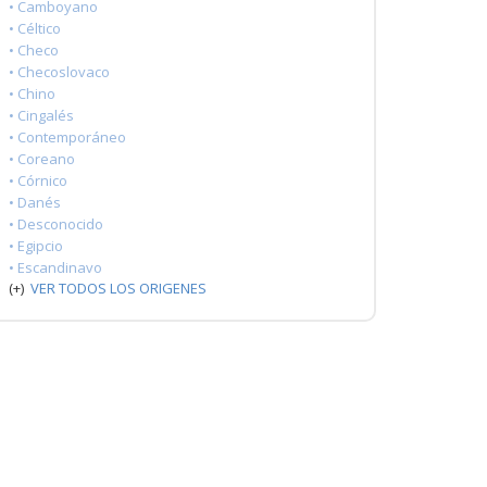
• Camboyano
• Céltico
• Checo
• Checoslovaco
• Chino
• Cingalés
• Contemporáneo
• Coreano
• Córnico
• Danés
• Desconocido
• Egipcio
• Escandinavo
(+)
VER TODOS LOS ORIGENES