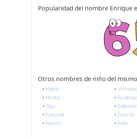
Popularidad del nombre Enrique e
Otros nombres de niño del mismo
•
Matro
•
Victorin
•
Monte
•
Roderig
•
Tajo
•
Salbato
•
Ezequiel
•
Duardo
•
Berton
•
Rafe