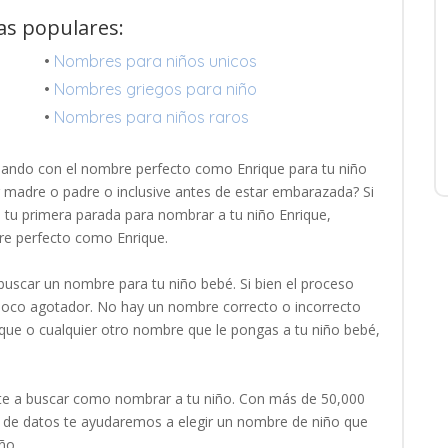
tas populares:
•
Nombres para niños unicos
•
Nombres griegos para niño
•
Nombres para niños raros
ñando con el nombre perfecto como Enrique para tu niño
r madre o padre o inclusive antes de estar embarazada? Si
es tu primera parada para nombrar a tu niño Enrique,
re perfecto como Enrique.
uscar un nombre para tu niño bebé. Si bien el proceso
 poco agotador. No hay un nombre correcto o incorrecto
ique o cualquier otro nombre que le pongas a tu niño bebé,
e a buscar como nombrar a tu niño. Con más de 50,000
de datos te ayudaremos a elegir un nombre de niño que
ño.