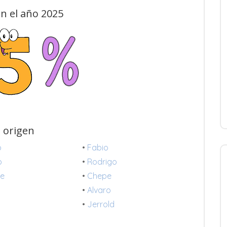
n el año 2025
 origen
o
•
Fabio
o
•
Rodrigo
re
•
Chepe
•
Alvaro
•
Jerrold