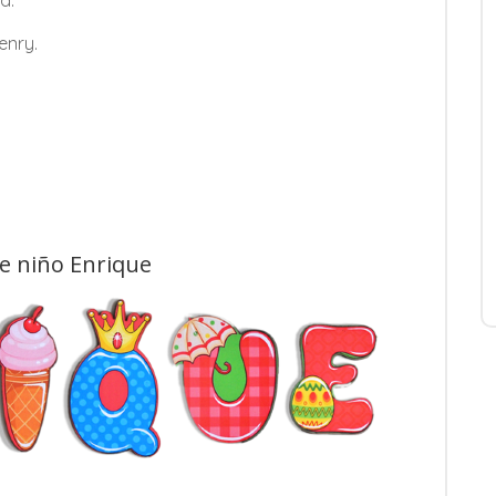
a.
enry.
de niño Enrique