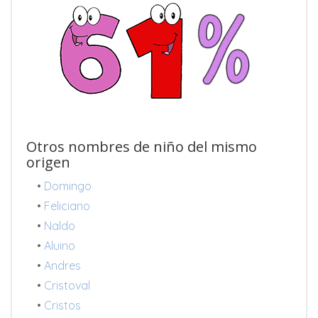
Otros nombres de niño del mismo
origen
•
Domingo
•
Feliciano
•
Naldo
•
Aluino
•
Andres
•
Cristoval
•
Cristos