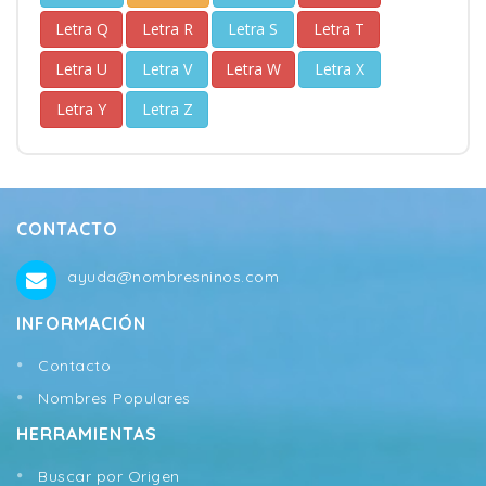
Letra Q
Letra R
Letra S
Letra T
Letra U
Letra V
Letra W
Letra X
Letra Y
Letra Z
CONTACTO
ayuda@nombresninos.com
INFORMACIÓN
Contacto
Nombres Populares
HERRAMIENTAS
Buscar por Origen