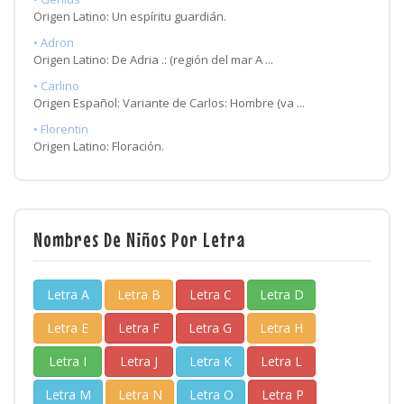
Origen Latino: Un espíritu guardián.
• Adron
Origen Latino: De Adria .: (región del mar A ...
• Carlino
Origen Español: Variante de Carlos: Hombre (va ...
• Florentin
Origen Latino: Floración.
Nombres De Niños Por Letra
Letra A
Letra B
Letra C
Letra D
Letra E
Letra F
Letra G
Letra H
Letra I
Letra J
Letra K
Letra L
Letra M
Letra N
Letra O
Letra P