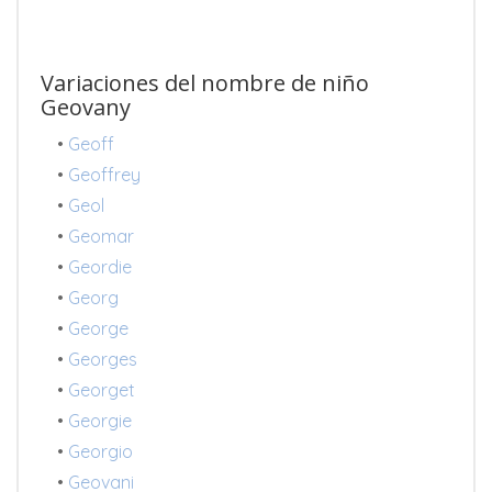
Variaciones del nombre de niño
Geovany
•
Geoff
•
Geoffrey
•
Geol
•
Geomar
•
Geordie
•
Georg
•
George
•
Georges
•
Georget
•
Georgie
•
Georgio
•
Geovani