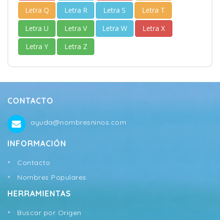
Letra Q
Letra R
Letra S
Letra T
Letra U
Letra V
Letra W
Letra X
Letra Y
Letra Z
CONTACTO
ayuda@nombresninos.com
INFORMACIÓN
Contacto
Nombres Populares
HERRAMIENTAS
Buscar por Origen