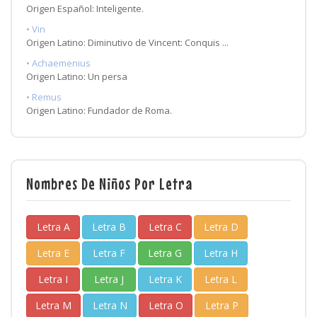
Origen Español: Inteligente.
• Vin
Origen Latino: Diminutivo de Vincent: Conquis ...
• Achaemenius
Origen Latino: Un persa
• Remus
Origen Latino: Fundador de Roma.
Nombres De Niños Por Letra
Letra A
Letra B
Letra C
Letra D
Letra E
Letra F
Letra G
Letra H
Letra I
Letra J
Letra K
Letra L
Letra M
Letra N
Letra O
Letra P