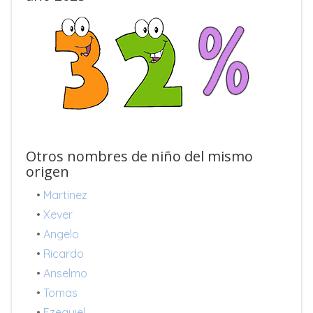
Otros nombres de niño del mismo
origen
•
Martinez
•
Xever
•
Angelo
•
Ricardo
•
Anselmo
•
Tomas
•
Ezequiel