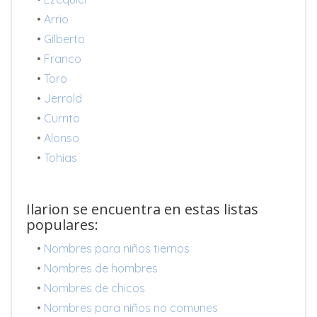
•
Arrio
•
Gilberto
•
Franco
•
Toro
•
Jerrold
•
Currito
•
Alonso
•
Tohias
Ilarion se encuentra en estas listas
populares:
•
Nombres para niños tiernos
•
Nombres de hombres
•
Nombres de chicos
•
Nombres para niños no comunes