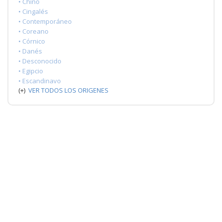
• Chino
• Cingalés
• Contemporáneo
• Coreano
• Córnico
• Danés
• Desconocido
• Egipcio
• Escandinavo
(+)
VER TODOS LOS ORIGENES