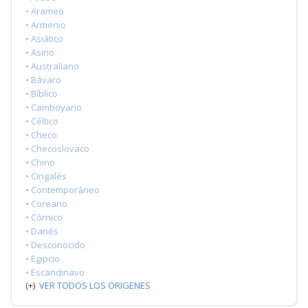
• Arameo
• Armenio
• Asiático
• Asirio
• Australiano
• Bávaro
• Bíblico
• Camboyano
• Céltico
• Checo
• Checoslovaco
• Chino
• Cingalés
• Contemporáneo
• Coreano
• Córnico
• Danés
• Desconocido
• Egipcio
• Escandinavo
(+)
VER TODOS LOS ORIGENES