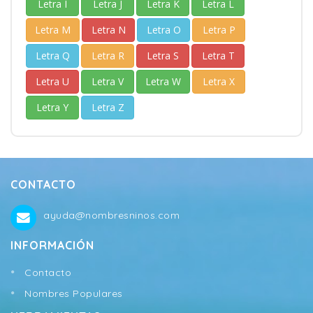
Letra I
Letra J
Letra K
Letra L
Letra M
Letra N
Letra O
Letra P
Letra Q
Letra R
Letra S
Letra T
Letra U
Letra V
Letra W
Letra X
Letra Y
Letra Z
CONTACTO
ayuda@nombresninos.com
INFORMACIÓN
Contacto
Nombres Populares