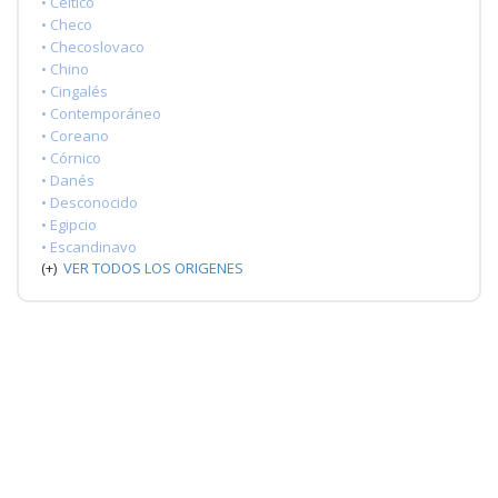
• Céltico
• Checo
• Checoslovaco
• Chino
• Cingalés
• Contemporáneo
• Coreano
• Córnico
• Danés
• Desconocido
• Egipcio
• Escandinavo
(+)
VER TODOS LOS ORIGENES