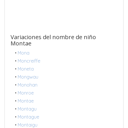
Variaciones del nombre de niño
Montae
•
Mona
•
Moncreiffe
•
Moneta
•
Mongwau
•
Monohan
•
Monroe
•
Montae
•
Montagu
•
Montague
•
Montaigu