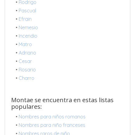
•
Rodrigo
•
Pascual
•
Efrain
•
Nemesio
•
Incendio
•
Matro
•
Adriano
•
Cesar
•
Rosario
•
Charro
Montae se encuentra en estas listas
populares:
•
Nombres para niños romanos
•
Nombres para niño franceses
•
Nombres raros de niño