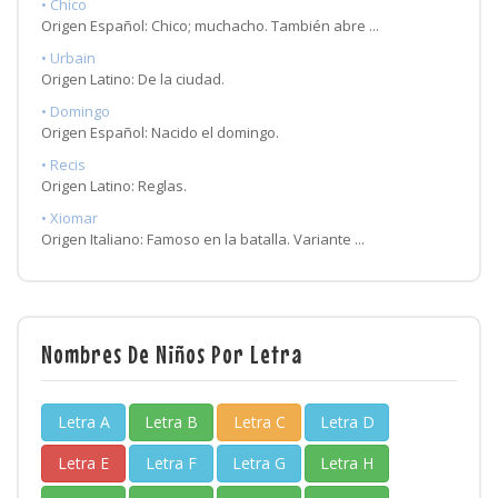
• Chico
Origen Español: Chico; muchacho. También abre ...
• Urbain
Origen Latino: De la ciudad.
• Domingo
Origen Español: Nacido el domingo.
• Recis
Origen Latino: Reglas.
• Xiomar
Origen Italiano: Famoso en la batalla. Variante ...
Nombres De Niños Por Letra
Letra A
Letra B
Letra C
Letra D
Letra E
Letra F
Letra G
Letra H