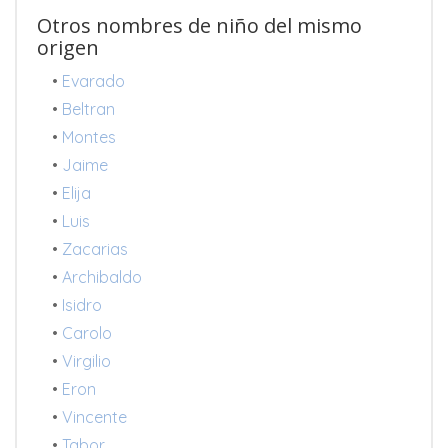
Otros nombres de niño del mismo
origen
•
Evarado
•
Beltran
•
Montes
•
Jaime
•
Elija
•
Luis
•
Zacarias
•
Archibaldo
•
Isidro
•
Carolo
•
Virgilio
•
Eron
•
Vincente
•
Tabor