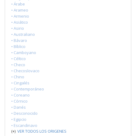
• Árabe
• Arameo
• Armenio
• Asiático
• Asirio
• Australiano
• Bávaro
• Bíblico
• Camboyano
• Céltico
• Checo
• Checoslovaco
• Chino
• Cingalés
• Contemporáneo
• Coreano
• Córnico
• Danés
• Desconocido
• Egipcio
• Escandinavo
(+)
VER TODOS LOS ORIGENES