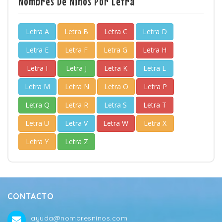
Nombres De Niños Por Letra
Letra A
Letra B
Letra C
Letra D
Letra E
Letra F
Letra G
Letra H
Letra I
Letra J
Letra K
Letra L
Letra M
Letra N
Letra O
Letra P
Letra Q
Letra R
Letra S
Letra T
Letra U
Letra V
Letra W
Letra X
Letra Y
Letra Z
CONTACTO
ayuda@nombresninos.com