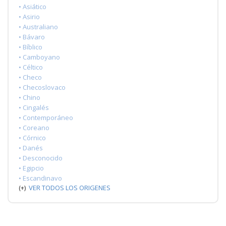
• Asiático
• Asirio
• Australiano
• Bávaro
• Bíblico
• Camboyano
• Céltico
• Checo
• Checoslovaco
• Chino
• Cingalés
• Contemporáneo
• Coreano
• Córnico
• Danés
• Desconocido
• Egipcio
• Escandinavo
(+)
VER TODOS LOS ORIGENES