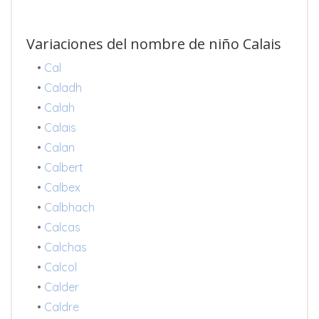
Variaciones del nombre de niño Calais
•
Cal
•
Caladh
•
Calah
•
Calais
•
Calan
•
Calbert
•
Calbex
•
Calbhach
•
Calcas
•
Calchas
•
Calcol
•
Calder
•
Caldre