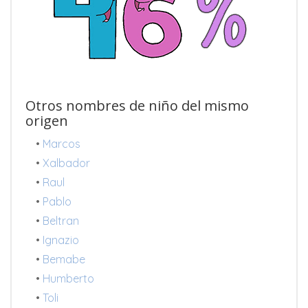
Otros nombres de niño del mismo
origen
•
Marcos
•
Xalbador
•
Raul
•
Pablo
•
Beltran
•
Ignazio
•
Bemabe
•
Humberto
•
Toli