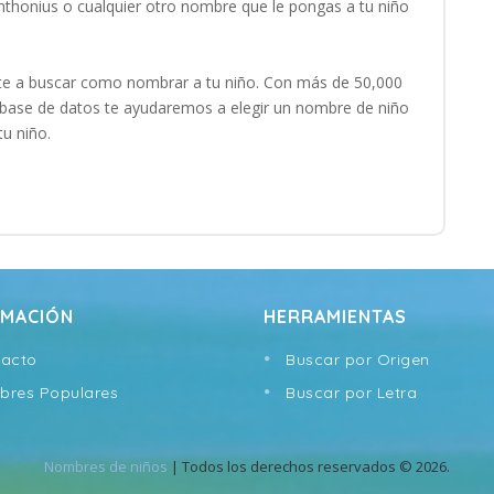
chthonius o cualquier otro nombre que le pongas a tu niño
e a buscar como nombrar a tu niño. Con más de 50,000
base de datos te ayudaremos a elegir un nombre de niño
tu niño.
RMACIÓN
HERRAMIENTAS
acto
Buscar por Origen
res Populares
Buscar por Letra
Nombres de niños
| Todos los derechos reservados © 2026.