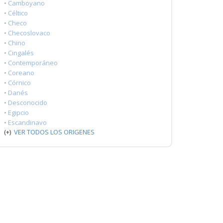
• Camboyano
• Céltico
• Checo
• Checoslovaco
• Chino
• Cingalés
• Contemporáneo
• Coreano
• Córnico
• Danés
• Desconocido
• Egipcio
• Escandinavo
(+)
VER TODOS LOS ORIGENES