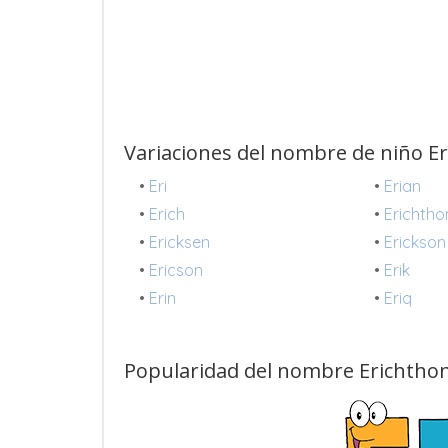
Variaciones del nombre de niño E
•
Eri
•
Erian
•
Erich
•
Erichtho
•
Ericksen
•
Erickson
•
Ericson
•
Erik
•
Erin
•
Eriq
Popularidad del nombre Erichthon