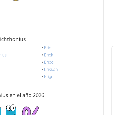
richthonius
•
Eric
nius
•
Erick
•
Erico
•
Erikson
•
Eriyn
ius en el año 2026