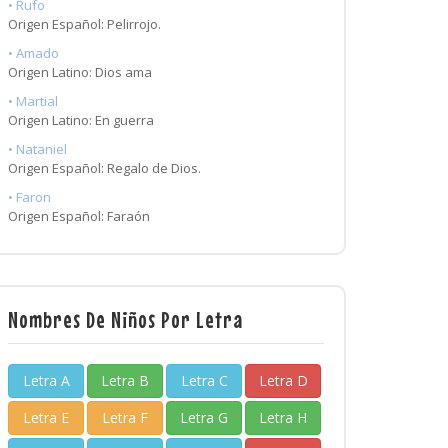
• Rufo
Origen Español: Pelirrojo.
• Amado
Origen Latino: Dios ama
• Martial
Origen Latino: En guerra
• Nataniel
Origen Español: Regalo de Dios.
• Faron
Origen Español: Faraón
Nombres De Niños Por Letra
Letra A
Letra B
Letra C
Letra D
Letra E
Letra F
Letra G
Letra H