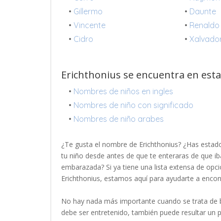
•
Gillermo
•
Daunte
•
Vincente
•
Renaldo
•
Cidro
•
Xalvado
Erichthonius se encuentra en estas
•
Nombres de niños en ingles
•
Nombres de niño con significado
•
Nombres de niño arabes
¿Te gusta el nombre de Erichthonius? ¿Has esta
tu niño desde antes de que te enteraras de que ib
embarazada? Si ya tiene una lista extensa de opci
Erichthonius, estamos aquí para ayudarte a enco
No hay nada más importante cuando se trata de b
debe ser entretenido, también puede resultar un