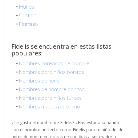
•
Matias
•
Cristian
•
Flaminio
Fidelis se encuentra en estas listas
populares:
•
Nombres coreanos de hombre
•
Nombres para niños bonitos
•
Nombres de nene
•
Nombres de hombre bonitos
•
Nombres para niños turcos
•
Nombres mayas para niño
¿Te gusta el nombre de Fidelis? ¿Has estado soñando
con el nombre perfecto como Fidelis para tu niño desde
antes de que te enteraras de que ibas a ser madre o