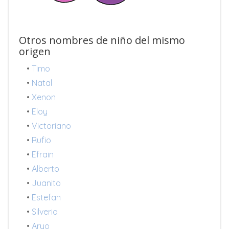
Otros nombres de niño del mismo
origen
•
Timo
•
Natal
•
Xenon
•
Eloy
•
Victoriano
•
Rufio
•
Efrain
•
Alberto
•
Juanito
•
Estefan
•
Silverio
•
Aryo