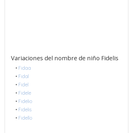
Variaciones del nombre de niño Fidelis
•
Fidaa
•
Fidal
•
Fidel
•
Fidele
•
Fidelio
•
Fidelis
•
Fidello