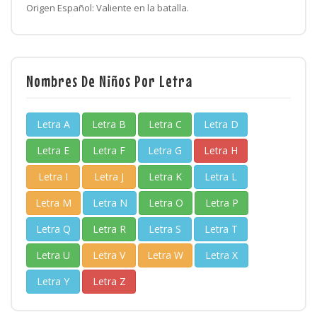
Origen Español: Valiente en la batalla.
Nombres De Niños Por Letra
Letra A
Letra B
Letra C
Letra D
Letra E
Letra F
Letra G
Letra H
Letra I
Letra J
Letra K
Letra L
Letra M
Letra N
Letra O
Letra P
Letra Q
Letra R
Letra S
Letra T
Letra U
Letra V
Letra W
Letra X
Letra Y
Letra Z