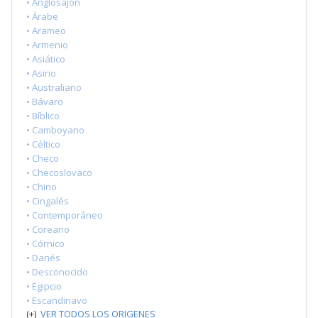
• Anglosajón
• Árabe
• Arameo
• Armenio
• Asiático
• Asirio
• Australiano
• Bávaro
• Bíblico
• Camboyano
• Céltico
• Checo
• Checoslovaco
• Chino
• Cingalés
• Contemporáneo
• Coreano
• Córnico
• Danés
• Desconocido
• Egipcio
• Escandinavo
(+)
VER TODOS LOS ORIGENES