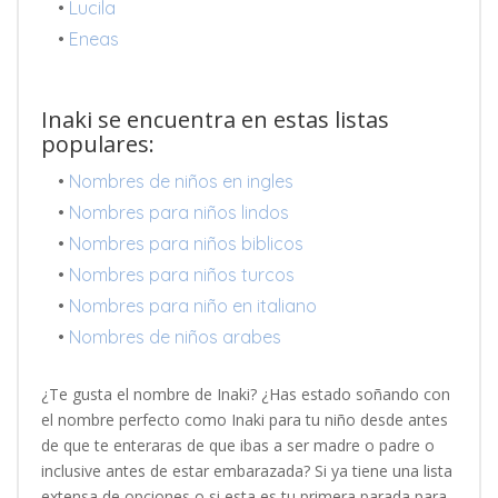
•
Lucila
•
Eneas
Inaki se encuentra en estas listas
populares:
•
Nombres de niños en ingles
•
Nombres para niños lindos
•
Nombres para niños biblicos
•
Nombres para niños turcos
•
Nombres para niño en italiano
•
Nombres de niños arabes
¿Te gusta el nombre de Inaki? ¿Has estado soñando con
el nombre perfecto como Inaki para tu niño desde antes
de que te enteraras de que ibas a ser madre o padre o
inclusive antes de estar embarazada? Si ya tiene una lista
extensa de opciones o si esta es tu primera parada para