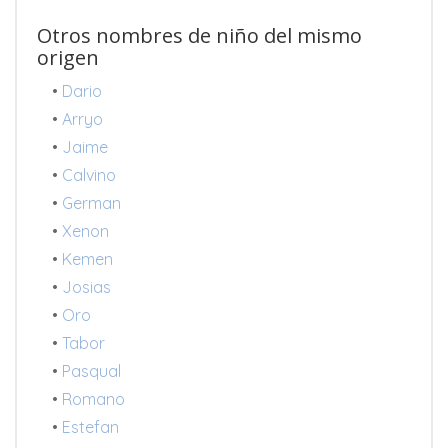
Otros nombres de niño del mismo
origen
•
Dario
•
Arryo
•
Jaime
•
Calvino
•
German
•
Xenon
•
Kemen
•
Josias
•
Oro
•
Tabor
•
Pasqual
•
Romano
•
Estefan