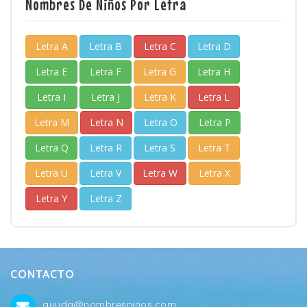
Nombres De Niños Por Letra
Letra A
Letra B
Letra C
Letra D
Letra E
Letra F
Letra G
Letra H
Letra I
Letra J
Letra K
Letra L
Letra M
Letra N
Letra O
Letra P
Letra Q
Letra R
Letra S
Letra T
Letra U
Letra V
Letra W
Letra X
Letra Y
Letra Z
CONTACTO
ayuda@nombresninos.com