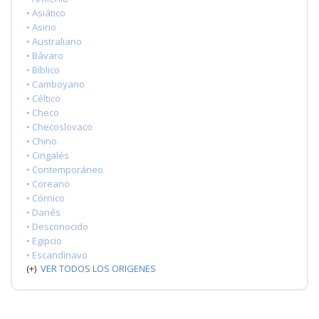
• Asiático
• Asirio
• Australiano
• Bávaro
• Bíblico
• Camboyano
• Céltico
• Checo
• Checoslovaco
• Chino
• Cingalés
• Contemporáneo
• Coreano
• Córnico
• Danés
• Desconocido
• Egipcio
• Escandinavo
(+)
VER TODOS LOS ORIGENES