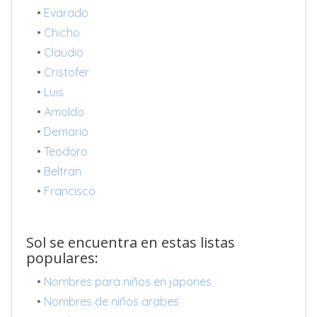
•
Evarado
•
Chicho
•
Claudio
•
Cristofer
•
Luis
•
Amoldo
•
Demario
•
Teodoro
•
Beltran
•
Francisco
Sol se encuentra en estas listas
populares:
•
Nombres para niños en japones
•
Nombres de niños arabes