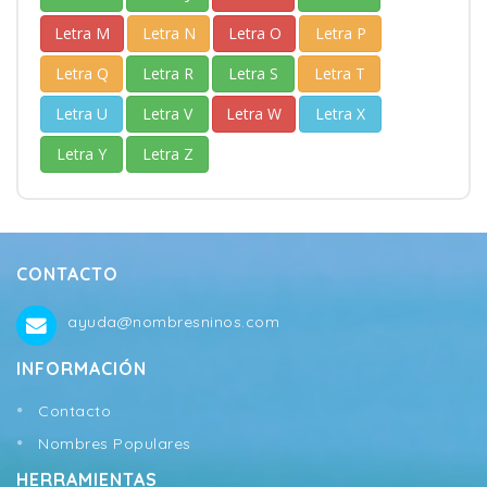
Letra M
Letra N
Letra O
Letra P
Letra Q
Letra R
Letra S
Letra T
Letra U
Letra V
Letra W
Letra X
Letra Y
Letra Z
CONTACTO
ayuda@nombresninos.com
INFORMACIÓN
Contacto
Nombres Populares
HERRAMIENTAS