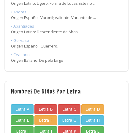
Origen Latino: Ligero. Forma de Lucas Este no ...
• Andres
Origen Español: Varonil; valiente. Variante de ...
• Abantiades
Origen Latino: Descendiente de Abas.
• Gervaso
Origen Español: Guerrero.
• Ceasario
Origen Italiano: De pelo largo
Nombres De Niños Por Letra
Letra A
Letra B
Letra C
Letra D
Letra E
Letra F
Letra G
Letra H
Letra I
Letra J
Letra K
Letra L