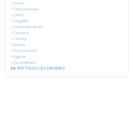
• Checo
• Checoslovaco
• Chino
• Cingalés
• Contemporáneo
• Coreano
• Córnico
• Danés
• Desconocido
• Egipcio
• Escandinavo
(+)
VER TODOS LOS ORIGENES