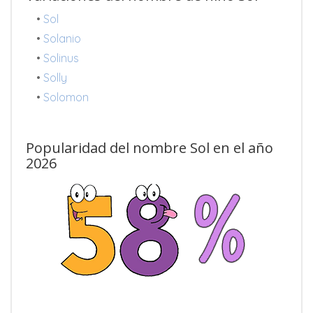
•
Sol
•
Solanio
•
Solinus
•
Solly
•
Solomon
Popularidad del nombre Sol en el año
2026